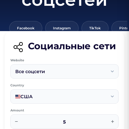
Facebook
Instagram
TikTok
Pinte
Социальные сети
Website
Все соцсети
Country
США
Amount
−
+