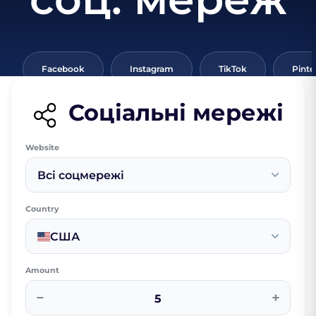
Facebook
Instagram
TikTok
Pinte
Соціальні мережі
Website
Всі соцмережі
Country
США
Amount
−
+