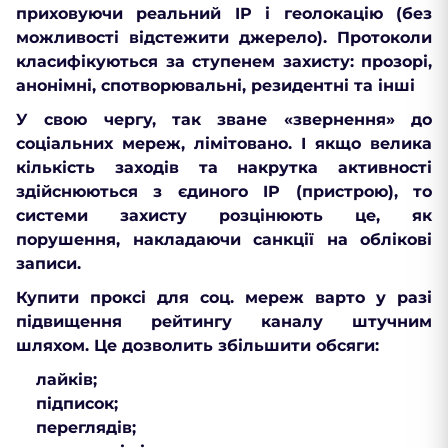
приховуючи реальний IP і геолокацію (без
можливості відстежити джерело). Протоколи
класифікуються за ступенем захисту: прозорі,
анонімні, спотворювальні, резидентні та інші
У свою чергу, так зване «звернення» до
соціальних мереж, лімітовано. І якщо велика
кількість заходів та накрутка активності
здійснюються з єдиного IP (пристрою), то
системи захисту розцінюють це, як
порушення, накладаючи санкції на облікові
записи.
Купити проксі для соц. мереж варто у разі
підвищення рейтингу каналу штучним
шляхом. Це дозволить збільшити обсяги:
лайків;
підписок;
переглядів;