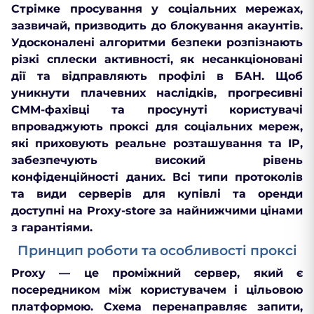
Стрімке просування у соціальних мережах,
зазвичай, призводить до блокування акаунтів.
Удосконалені алгоритми безпеки розпізнають
різкі сплески активності, як несанкціоновані
дії та відправляють профілі в БАН. Щоб
уникнути плачевних наслідків, прогресивні
СММ-фахівці та просунуті користувачі
впроваджують проксі для соціальних мереж,
які приховують реальне розташування та IP,
забезпечують високий рівень
конфіденційності даних. Всі типи протоколів
та види серверів для купівлі та оренди
доступні на Proxy-store за найнижчими цінами
з гарантіями.
Принцип роботи та особливості проксі
Рroxy — це проміжний сервер, який є
посередником між користувачем і цільовою
платформою. Схема перенаправляє запити,