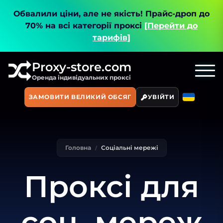
Обвалили ціни, але не якість!
Прайс-дроп до
70% на всі категорії проксі
[Перейти до
тарифів]
Proxy-store.com
Оренда індивідуальних проксі
ЗАМОВИТИ ВЕЛИКИЙ ОБСЯГ
УВІЙТИ
Головна
Соціальні мережі
Проксі для
соц. мереж