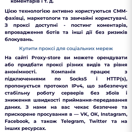
коментарів і т. д.
Цією технологією активно користуються СММ-
фахівці, маркетологи та звичайні користувачі.
З проксі доступні - постинг коментарів,
впровадження ботів та інші дії без ризиків
блокувань.
Купити проксі для соціальних мереж
На сайті Proxy-store ви можете орендувати
або придбати проксі різних видів та рівня
анонімності. Компанія працює з
підключеннями по Socks5 і HTTP(s),
пропонується протокол IPv4, що забезпечує
стабільну роботу серверів без збоїв і
зниження швидкості приймання-передавання
даних. З нами на вас чекає безпечне та
прискорене просування в — VK, ОК, Instagram,
Facebook, а також Telegram, Twitter та на
інших ресурсах.