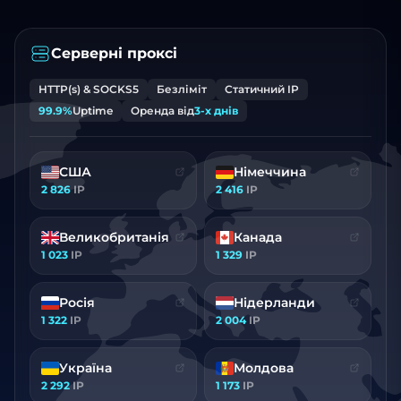
Серверні проксі
HTTP(s) & SOCKS5
Безліміт
Статичний IP
99.9%
Uptime
Оренда від
3-х днів
США
Німеччина
2 826
IP
2 416
IP
Великобританія
Канада
1 023
IP
1 329
IP
Росія
Нідерланди
1 322
IP
2 004
IP
Україна
Молдова
2 292
IP
1 173
IP