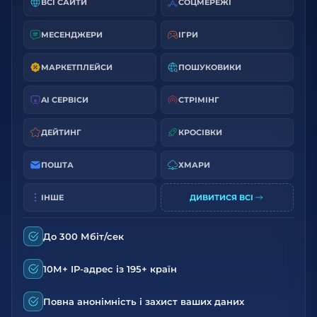
ВСІ САЙТИ
СОЦМЕРЕЖІ
МЕСЕНДЖЕРИ
ІГРИ
МАРКЕТПЛЕЙСИ
ПОШУКОВИКИ
AI СЕРВІСИ
СТРІМІНГ
ДЕЙТИНГ
КРОСІВКИ
ПОШТА
ХМАРИ
ІНШЕ
ДИВИТИСЯ ВСІ
До 300 Мбіт/сек
10М+ IP-адрес із 195+ країн
Повна анонімність і захист ваших даних