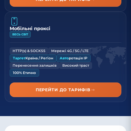
Мобільні проксі
ВЕСЬ СВІТ
HTTP(s) & SOCKS5
Мережі 4G / 5G / LTE
Таргет
Країна / Регіон
Авто
ротація IP
Перенесення залишків
Високий траст
100% Етично
ПЕРЕЙТИ ДО ТАРИФІВ