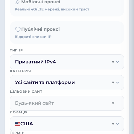
Мобільні проксі
Реальні 4G/LTE мережі, високий траст
Публічні проксі
Відкриті списки IP
ТИП IP
Приватний IPv4
▾
КАТЕГОРІЯ
Усі сайти та платформи
▾
ЦІЛЬОВИЙ САЙТ
Будь-який сайт
▾
ЛОКАЦІЯ
США
▾
ТЕРМІН