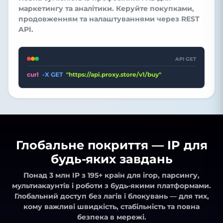
маркетингу та аналітики. Керуйте покупками,
продовженням та налаштуваннями через REST
API.
API GET
curl
-X GET
"https://api.proxy.store/v1/buy"
Глобальне покриття — IP для
будь-яких завдань
Понад 3 млн IP з 195+ країн
для ігор, парсингу,
мультиакаунтів і роботи з будь-якими платформами.
Глобальний доступ без лагів і блокувань — для тих,
кому важливі швидкість, стабільність та повна
безпека в мережі.