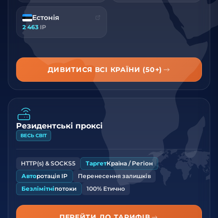
Естонія
2 463
IP
ДИВИТИСЯ ВСІ КРАЇНИ (50+)
Резидентські проксі
ВЕСЬ СВІТ
HTTP(s) & SOCKS5
Таргет
Країна / Регіон
Авто
ротація IP
Перенесення залишків
Безлімітні
потоки
100% Етично
ПЕРЕЙТИ ДО ТАРИФІВ