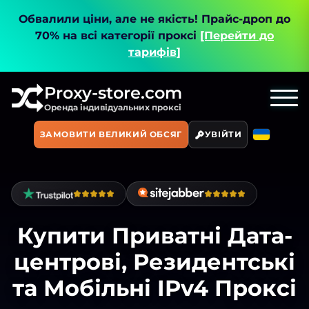
Обвалили ціни, але не якість!
Прайс-дроп до
70% на всі категорії проксі
[Перейти до
тарифів]
Proxy-store.com
Оренда індивідуальних проксі
ЗАМОВИТИ ВЕЛИКИЙ ОБСЯГ
УВІЙТИ
Купити Приватні Дата-
центрові, Резидентські
та Мобільні IPv4 Проксі