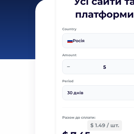
Усі сайти т
платформи
Country
Росія
Amount
−
Period
30 днів
Разом до сплати:
$ 1.49 / шт.