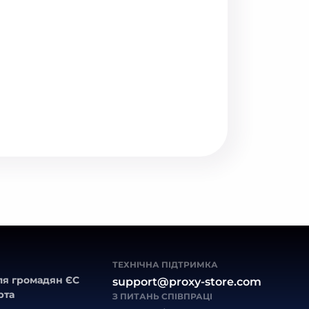
ТЕХНІЧНА ПІДТРИМКА
ля громадян ЄС
support@proxy-store.com
рта
З ПИТАНЬ СПІВПРАЦІ