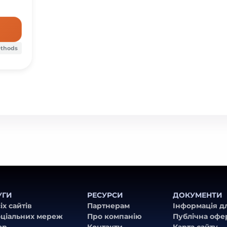
ethods
УГИ
РЕСУРСИ
ДОКУМЕНТИ
іх сайтів
Партнерам
Інформація д
оціальних мереж
Про компанію
Публічна офе