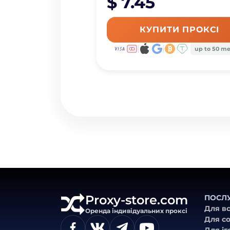
$ 7.45
КУПИТИ ПРОКСІ
up to 50 m
Proxy-store.com
ПОСЛ
Для вс
Оренда індивідуальних проксі
Для с