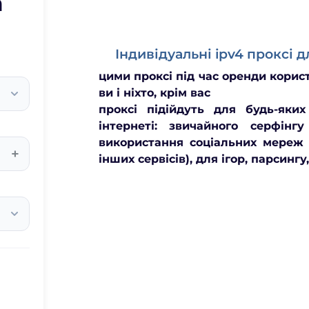
а
Індивідуальні ipv4 проксі д
цими проксі під час оренди корис
ви і ніхто, крім вас
проксі підійдуть для будь-яки
інтернеті: звичайного серфінг
використання соціальних мереж
+
інших сервісів), для ігор, парсингу