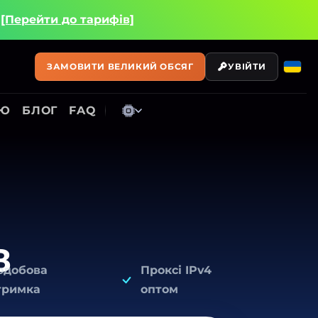
і
[Перейти до тарифів]
ЗАМОВИТИ ВЕЛИКИЙ ОБСЯГ
УВІЙТИ
ІЮ
БЛОГ
FAQ
в
одобова
Проксі IPv4
тримка
оптом