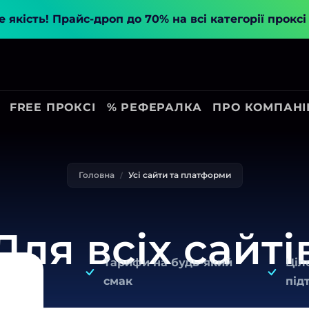
 якість!
Прайс-дроп до 70% на всі категорії прокс
FREE ПРОКСІ
% РЕФЕРАЛКА
ПРО КОМПАН
Головна
Усі сайти та платформи
Для всіх сайті
Тарифи на будь-який
Ціл
смак
під