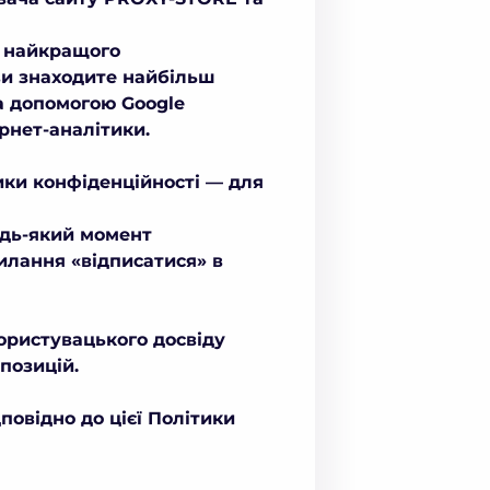
я найкращого
 ви знаходите найбільш
за допомогою Google
ернет-аналітики.
ики конфіденційності — для
удь-який момент
илання «відписатися» в
ористувацького досвіду
позицій.
овідно до цієї Політики