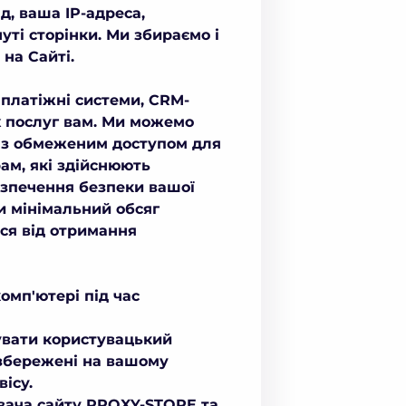
д, ваша IP-адреса,
уті сторінки. Ми збираємо і
на Сайті.
 платіжні системи, CRM-
х послуг вам. Ми можемо
 з обмеженим доступом для
ам, які здійснюють
безпечення безпеки вашої
и мінімальний обсяг
ися від отримання
омп'ютері під час
увати користувацький
 збережені на вашому
ісу.
увача сайту PROXY-STORE та