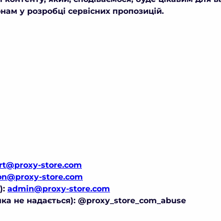
нам у розробці сервісних пропозицій.
rt@proxy-store.com
on@proxy-store.com
):
admin@proxy-store.com
мка не надається): @proxy_store_com_abuse