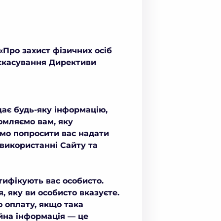
«Про захист фізичних осіб
 скасування Директиви
щає будь-яку інформацію,
омляємо вам, яку
емо попросити вас надати
 використанні Сайту та
нтифікують вас особисто.
, яку ви особисто вказуєте.
 оплату, якщо така
йна інформація — це