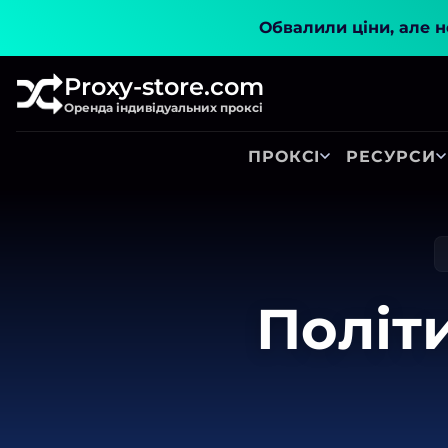
Обвалили ціни, але не
Proxy-store.com
Оренда індивідуальних проксі
ПРОКСІ
РЕСУРСИ
Політ