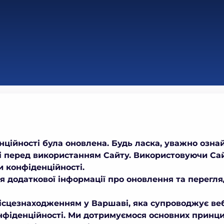
нційності була оновлена. Будь ласка, уважно озн
і перед використанням Сайту. Використовуючи Сай
 конфіденційності.
 додаткової інформації про оновлення та перегляд
ісцезнаходженням у Варшаві, яка супроводжує ве
нфіденційності. Ми дотримуємося основних принцип