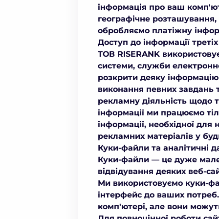
інформація про ваш комп'ют
географічне розташування, 
обробляємо платіжну інформ
Доступ до інформації третіх
ТОВ RISERANK використовує 
системи, служби електронно
розкрити деяку інформацію
виконання певних завдань т
рекламну діяльність щодо т
інформації ми працюємо тіл
інформації, необхідної для
рекламних матеріалів у буд
Куки-файли та аналітичні д
Куки-файли — це дуже мален
відвідування деяких веб-сай
Ми використовуємо куки-фа
інтерфейс до ваших потреб
комп'ютері, але вони можут
Для повноцінної роботи са