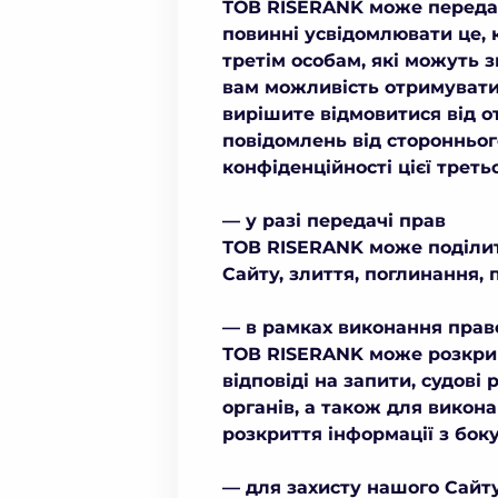
ТОВ RISERANK може переда
повинні усвідомлювати це, к
третім особам, які можуть 
вам можливість отримувати 
вирішите відмовитися від о
повідомлень від сторонньог
конфіденційності цієї третьо
— у разі передачі прав
ТОВ
RISERANK може поділит
Сайту, злиття, поглинання, 
— в рамках виконання прав
ТОВ
RISERANK може розкрив
відповіді на запити, судов
органів, а також для викон
розкриття інформації з бок
— для захисту нашого Сайту