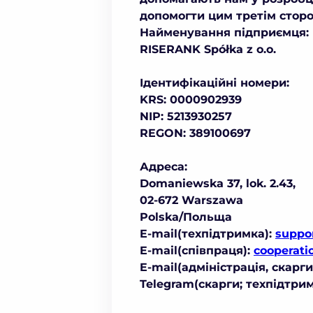
допомогти цим третім сторо
Найменування підприємця:
RISERANK Spółka z o.o.
Ідентифікаційні номери:
KRS: 0000902939
NIP: 5213930257
REGON: 389100697
Адреса:
Domaniewska 37, lok. 2.43,
02-672 Warszawa
Polska/Польща
E-mail(техпідтримка):
suppo
E-mail(співпраця):
cooperati
E-mail(адміністрація, скарги
Telegram(скарги; техпідтри