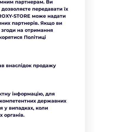
амним партнерам. Ви
а дозволяєте передавати їх
 PROXY-STORE може надати
мних партнерів. Якщо ви
 згоди на отримання
корятися Політиці
ав внаслідок продажу
ктну інформацію, для
ня компетентних державних
я у випадках, коли
 органів.