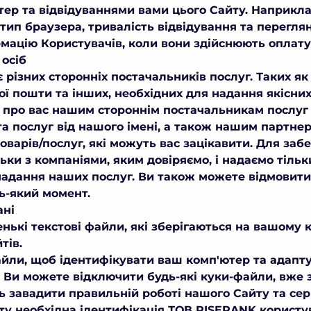
ер та відвідуваннями вами цього Сайту. Наприкла
тип браузера, тривалість відвідування та переглян
ацію Користувачів, коли вони здійснюють оплату 
 осіб
різних сторонніх постачальників послуг. Таких як
ї пошти та інших, необхідних для надання якісни
 про вас нашим стороннім постачальникам послуг
а послуг від нашого імені, а також нашим партнер
оварів/послуг, які можуть вас зацікавити. Для за
ьки з компаніями, яким довіряємо, і надаємо тільк
 надання наших послуг. Ви також можете відмовит
ь-який момент.
ані
ькі текстові файли, які зберігаються на вашому к
тів.
йли, щоб ідентифікувати ваш комп'ютер та адапт
. Ви можете відключити будь-які куки-файли, вже
ь завадити правильній роботі нашого Сайту та серв
йту необхідна ідентифікація ТОВ RISERANK корист