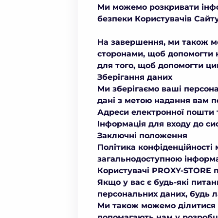
Ми можемо розкривати інфор
безпеки Користувачів Сайту
На завершення, ми також м
сторонами, щоб допомогти на
для того, щоб допомогти цим
Зберігання даних
Ми зберігаємо ваші персонал
дані з метою надання вам п
Адреси електронної пошти т
Інформація для входу до с
Заключні положення
Політика конфіденційності 
загальнодоступною інформа
Користувачі PROXY-STORE п
Якщо у вас є будь-які пита
персональних даних, будь ла
Ми також можемо ділитися 
допомагають нам у розробці 