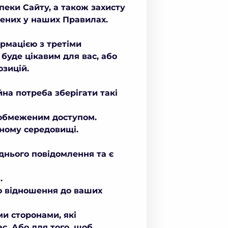
пеки Сайту, а також захисту
чених у наших Правилах.
рмацією з третіми
 буде цікавим для вас, або
озицій.
йна потреба зберігати такі
 обмеженим доступом.
еному середовищі.
днього повідомлення та є
.
го відношення до ваших
и сторонами, які
с. Або для того, щоб