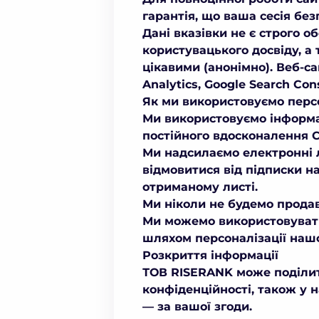
гарантія, що ваша сесія без
Дані вказівки не є строго 
користувацького досвіду, а
цікавими (анонімно). Веб-са
Analytics, Google Search Co
Як ми використовуємо перс
Ми використовуємо інформац
постійного вдосконалення С
Ми надсилаємо електронні 
відмовитися від підписки н
отриманому листі.
Ми ніколи не будемо продав
Ми можемо використовувати
шляхом персоналізації нашо
Розкриття інформації
ТОВ RISERANK може поділити
конфіденційності, також у 
— за вашої згоди.