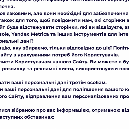
печна.
обов'язковими, але вони необхідні для забезпеченн
 також для того, щоб повідомити нам, які сторінки
йт буде відстежувати сторінки, які ви відвідуєте, 
nsole, Yandex Metrica та інших інструментів для інт
ональні дані?
ію, яку збираємо, тільки відповідно до цієї Політ
айту з урахуванням потреб його Користувачів.
листи Користувачам нашого Сайту. Ви можете в б
а розсилку та рекламні листи, використовуючи пос
ати ваші персональні дані третім особам.
 ваші персональні дані для поліпшення вашого к
го Сайту, відправлення вам персоналізованих про
ся зібраною про вас інформацією, отриманою відп
наступних обставинах: