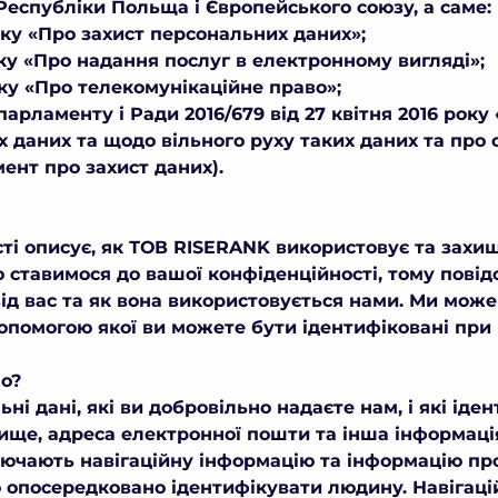
еспубліки Польща і Європейського союзу, а саме:
оку «Про захист персональних даних»;
оку «Про надання послуг в електронному вигляді»;
оку «Про телекомунікаційне право»;
рламенту і Ради 2016/679 від 27 квітня 2016 року 
 даних та щодо вільного руху таких даних та про
ент про захист даних).
ті описує, як ТОВ RISERANK використовує та захи
о ставимося до вашої конфіденційності, тому повід
ід вас та як вона використовується нами. Ми мож
опомогою якої ви можете бути ідентифіковані при
о?
і дані, які ви добровільно надаєте нам, і які іде
вище, адреса електронної пошти та інша інформація
ючають навігаційну інформацію та інформацію про
 опосередковано ідентифікувати людину. Навігаці