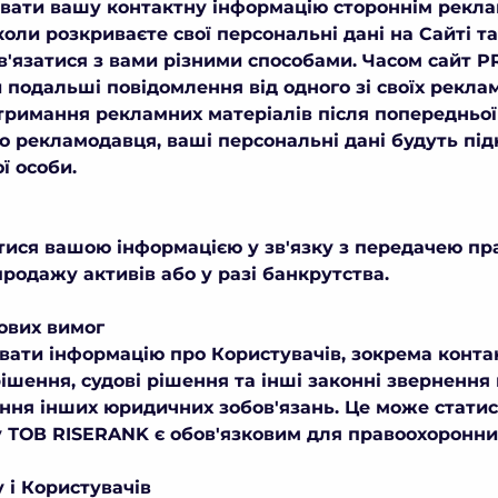
вати вашу контактну інформацію стороннім рекл
оли розкриваєте свої персональні дані на Сайті т
зв'язатися з вами різними способами. Часом сайт
подальші повідомлення від одного зі своїх рекла
тримання рекламних матеріалів після попередньої
о рекламодавця, ваші персональні дані будуть під
ї особи.
ися вашою інформацією у зв'язку з передачею пр
продажу активів або у разі банкрутства.
ових вимог
ати інформацію про Користувачів, зокрема конта
і рішення, судові рішення та інші законні звернен
ання інших юридичних зобов'язань. Це може статис
у
ТОВ
RISERANK є обов'язковим для правоохоронних
 і Користувачів