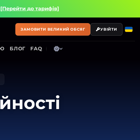
і
[Перейти до тарифів]
ЗАМОВИТИ ВЕЛИКИЙ ОБСЯГ
УВІЙТИ
ІЮ
БЛОГ
FAQ
йності