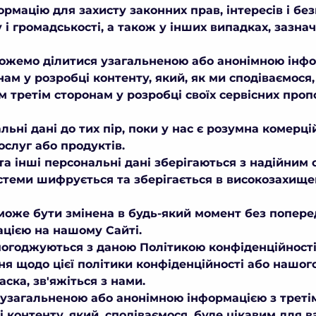
мацію для захисту законних прав, інтересів і без
 і громадськості, а також у інших випадках, зазна
ожемо ділитися узагальненою або анонімною інфо
м у розробці контенту, який, як ми сподіваємося,
 третім сторонам у розробці своїх сервісних проп
ьні дані до тих пір, поки у нас є розумна комерці
ослуг або продуктів.
а інші персональні дані зберігаються з надійним
истеми шифрується та зберігається в високозахищ
може бути змінена в будь-який момент без попере
цією на нашому Сайті.
огоджуються з даною Політикою конфіденційності
ння щодо цієї політики конфіденційності або нашо
ска, зв'яжіться з нами.
узагальненою або анонімною інформацією з третім
контенту, який, сподіваємося, буде цікавим для ва