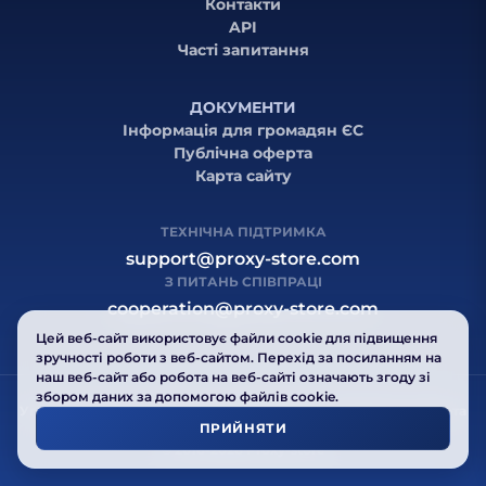
Контакти
API
Часті запитання
ДОКУМЕНТИ
Інформація для громадян ЄС
Публічна оферта
Карта сайту
ТЕХНІЧНА ПІДТРИМКА
support@proxy-store.com
З ПИТАНЬ СПІВПРАЦІ
cooperation@proxy-store.com
Цей веб-сайт використовує файли cookie для підвищення
зручності роботи з веб-сайтом. Перехід за посиланням на
наш веб-сайт або робота на веб-сайті означають згоду зі
збором даних за допомогою файлів cookie.
Угода користувача
Політика конфіденційності
Публічна оферта
ПРИЙНЯТИ
Карта сайту
© 2016-2026 Proxy-store