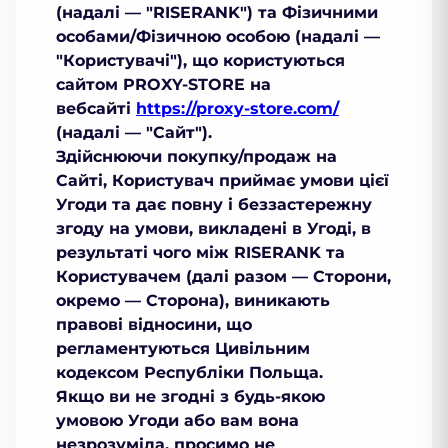
(надалі — "
RISERANK
") та
Фізичними
особами/Фізичною особою
(надалі —
"
Користувачі
"), що користуються
сайтом PROXY-STORE на
вебсайті
https://proxy-store.com/
(надалі — "
Сайт
").
Здійснюючи покупку/продаж на
Сайті, Користувач приймає умови цієї
Угоди та дає повну і беззастережну
згоду на умови, викладені в Угоді, в
результаті чого між RISERANK та
Користувачем (далі разом — Сторони,
окремо — Сторона), виникають
правові відносини, що
регламентуються Цивільним
кодексом Республіки Польща.
Якщо ви не згодні з будь-якою
умовою Угоди або вам вона
незрозуміла, просимо не