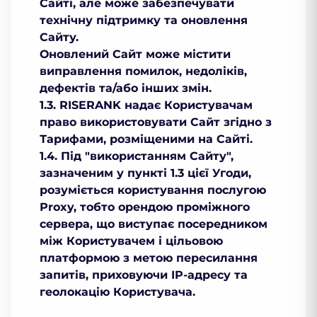
Сайті, але може забезпечувати
технічну підтримку та оновлення
Сайту.
Оновлений Сайт може містити
виправлення помилок, недоліків,
дефектів та/або інших змін.
1.3. RISERANK надає Користувачам
право використовувати Сайт згідно з
Тарифами, розміщеними на Сайті.
1.4. Під "використанням Сайту",
зазначеним у пункті 1.3 цієї Угоди,
розуміється користування послугою
Рroxy, тобто орендою проміжного
сервера, що виступає посередником
між Користувачем і цільовою
платформою з метою пересилання
запитів, приховуючи IP-адресу та
геолокацію Користувача.