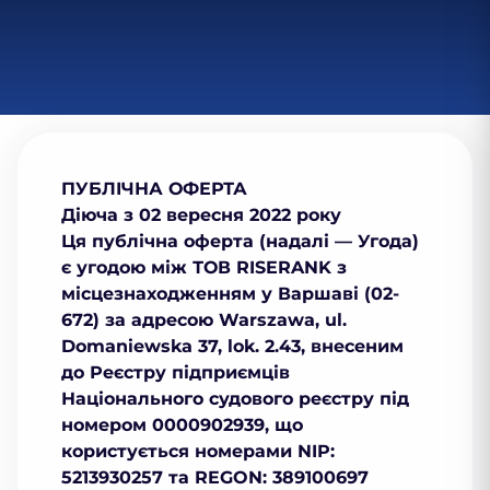
ПУБЛІЧНА ОФЕРТА
Діюча з
02 вересня 2022 року
Ця публічна оферта (надалі — Угода)
є угодою між
ТОВ
RISERANK
з
місцезнаходженням у Варшаві (02-
672) за адресою Warszawa, ul.
Domaniewska 37, lok. 2.43, внесеним
до Реєстру підприємців
Національного судового реєстру під
номером 0000902939, що
користується номерами NIP:
5213930257 та REGON: 389100697