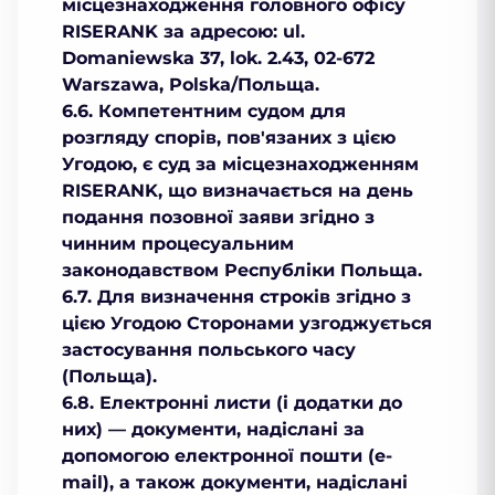
місцезнаходження головного офісу
RISERANK за адресою: ul.
Domaniewska 37, lok. 2.43, 02-672
Warszawa, Polska/Польща.
6.6. Компетентним судом для
розгляду спорів, пов'язаних з цією
Угодою, є суд за місцезнаходженням
RISERANK, що визначається на день
подання позовної заяви згідно з
чинним процесуальним
законодавством Республіки Польща.
6.7. Для визначення строків згідно з
цією Угодою Сторонами узгоджується
застосування польського часу
(Польща).
6.8. Електронні листи (і додатки до
них) — документи, надіслані за
допомогою електронної пошти (e-
mail), а також документи, надіслані