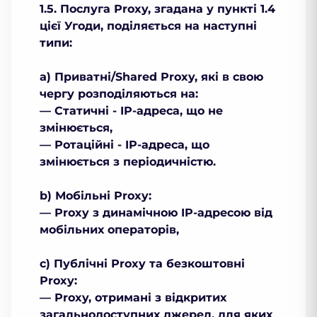
1.5. Послуга Рroxy, згадана у пункті 1.4
цієї Угоди, поділяється на наступні
типи:
a) Приватні/Shared Рroxy, які в свою
чергу розподіляються на:
— Статичні - IP-адреса, що не
змінюється,
— Ротаційні - IP-адреса, що
змінюється з періодичністю.
b) Мобільні Рroxy:
— Рroxy з динамічною IP-адресою від
мобільних операторів,
c) Публічні Рroxy та безкоштовні
Рroxy:
— Рroxy, отримані з відкритих
загальнодоступних джерел, для яких