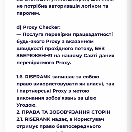
не потрібна авторизація логіном та
паролем.
d) Proxy Checker:
— Послуга перевірки працездатності
будь-якого Proxy з вказанням
швидкості прохідного потоку, БЕЗ
ЗБЕРЕЖЕННЯ на нашому Сайті даних
перевіряємого Proxy.
1.6. RISERANK залишає за собою
право використовувати як власні, так
і партнерські Рroxy з метою
виконання зобов'язань за цією
Угодою.
2. ПРАВА ТА ЗОБОВ'ЯЗАННЯ СТОРІН
2.1. RISERANK надає, а Користувач
отримує право безпосереднього