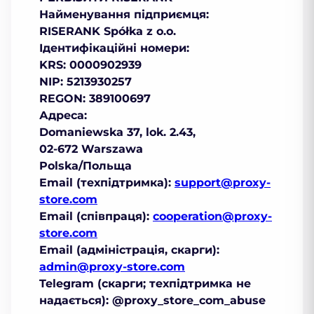
Найменування підприємця:
RISERANK Spółka z o.o.
Ідентифікаційні номери:
KRS: 0000902939
NIP: 5213930257
REGON: 389100697
Адреса:
Domaniewska 37, lok. 2.43,
02-672 Warszawa
Polska/Польща
Email (техпідтримка):
support@proxy-
store.com
Email (співпраця):
cooperation@proxy-
store.com
Email (адміністрація, скарги):
admin@proxy-store.com
Telegram (скарги; техпідтримка не
надається): @proxy_store_com_abuse