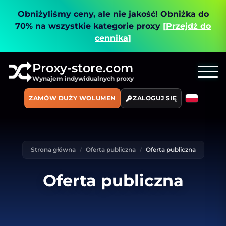
Obniżyliśmy ceny, ale nie jakość!
Obniżka do
70% na wszystkie kategorie proxy
[Przejdź do
cennika]
Proxy-store.com
Wynajem indywidualnych proxy
ZAMÓW DUŻY WOLUMEN
ZALOGUJ SIĘ
Strona główna
Oferta publiczna
Oferta publiczna
Oferta publiczna