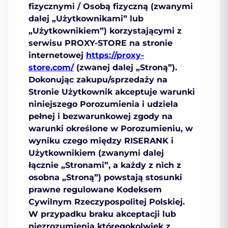
fizycznymi / Osobą fizyczną
(zwanymi
dalej „
Użytkownikami
” lub
„
Użytkownikiem
”) korzystającymi z
serwisu PROXY-STORE na stronie
internetowej
https://proxy-
store.com/
(zwanej dalej
„Stroną”
).
Dokonując zakupu/sprzedaży na
Stronie Użytkownik akceptuje warunki
niniejszego Porozumienia i udziela
pełnej i bezwarunkowej zgody na
warunki określone w Porozumieniu, w
wyniku czego między RISERANK i
Użytkownikiem (zwanymi dalej
łącznie
„Stronami”
, a każdy z nich z
osobna
„Stroną”
) powstają stosunki
prawne regulowane Kodeksem
Cywilnym Rzeczypospolitej Polskiej.
W przypadku braku akceptacji lub
niezrozumienia któregokolwiek z