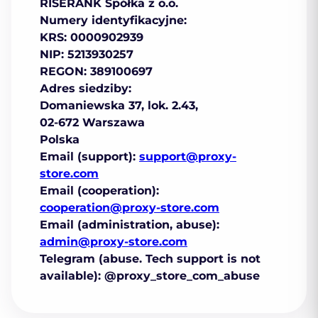
RISERANK Spółka z o.o.
Numery identyfikacyjne:
KRS: 0000902939
NIP: 5213930257
REGON: 389100697
Аdres siedziby:
Domaniewska 37, lok. 2.43,
02-672 Warszawa
Polska
Email (support):
support@proxy-
store.com
Email (cooperation):
cooperation@proxy-store.com
Email (administration, abuse):
admin@proxy-store.com
Telegram (abuse. Tech support is not
available): @proxy_store_com_abuse