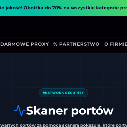
ie jakość!
Obniżka do 70% na wszystkie kategorie p
DARMOWE PROXY
% PARTNERSTWO
O FIRMI
NETWORK SECURITY
Skaner portów
twartych portów za pomocą skanera
pokazuje, które porty