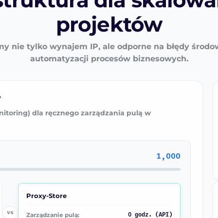
struktura dla skalow
projektów
y nie tylko wynajem IP, ale odporne na błędy środo
automatyzacji procesów biznesowych.
y
nitoring) dla ręcznego zarządzania pulą w
1,000
Proxy-Store
vs
Zarządzanie pulą:
0 godz. (API)