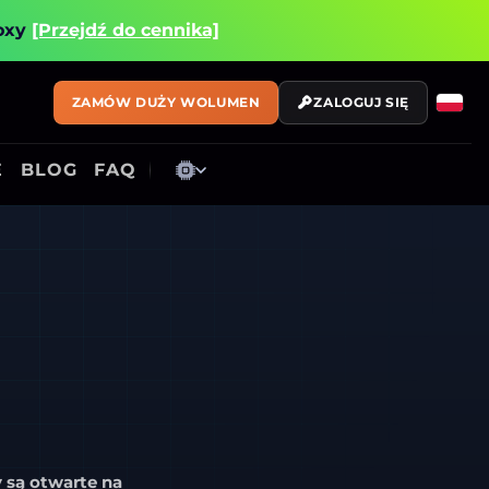
roxy
[Przejdź do cennika]
ZAMÓW DUŻY WOLUMEN
ZALOGUJ SIĘ
E
BLOG
FAQ
 są otwarte na