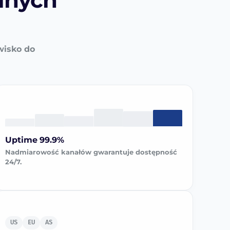
alnych
wisko do
Uptime 99.9%
Nadmiarowość kanałów gwarantuje dostępność
24/7.
US
EU
AS