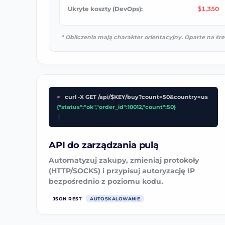
Ukryte koszty (DevOps):
1,350
$
* Obliczenia mają charakter orientacyjny. Oparte na śre
>
curl -X GET /api/$KEY/buy?count=50&country=us
{"status":"ok","order_id":10012,"count":50}
_
API do zarządzania pulą
Automatyzuj zakupy, zmieniaj protokoły
(HTTP/SOCKS) i przypisuj autoryzację IP
bezpośrednio z poziomu kodu.
JSON REST
AUTOSKALOWANIE