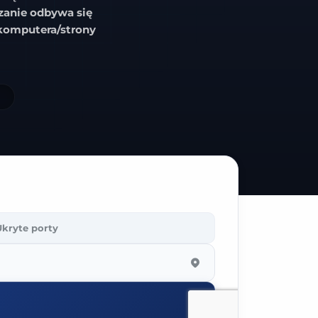
zanie odbywa się
 komputera/strony
Ukryte
porty