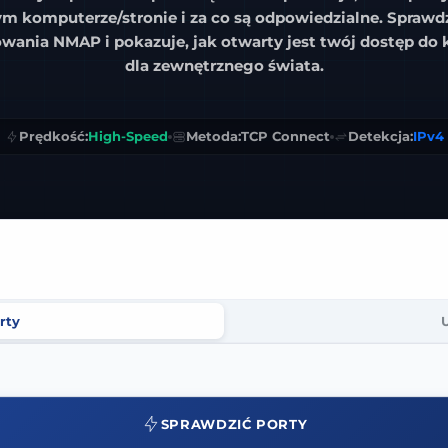
m komputerze/stronie i za co są odpowiedzialne. Sprawd
owania NMAP
i pokazuje, jak otwarty jest twój dostęp do
dla zewnętrznego świata.
Prędkość:
High-Speed
Metoda:
TCP Connect
Detekcja:
IPv4
rty
SPRAWDZIĆ PORTY