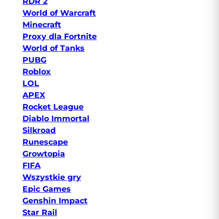
RDR 2
World of Warcraft
Minecraft
Proxy dla Fortnite
World of Tanks
PUBG
Roblox
LOL
APEX
Rocket League
Diablo Immortal
Silkroad
Runescape
Growtopia
FIFA
Wszystkie gry
Epic Games
Genshin Impact
Star Rail