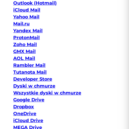
Outlook (Hotmail)
iCloud Mail
Yahoo Mail
Mail.ru
Yandex Mail
ProtonMail
Zoho Mail
GMX Mail
AOL Mail
Rambler Mail
Tutanota Mail
Developer Store
Dyski w chmurze
Wszystkie dyski w chmurze
Google Drive
Dropbox
OneDrive
iCloud Drive
MEGA Drive