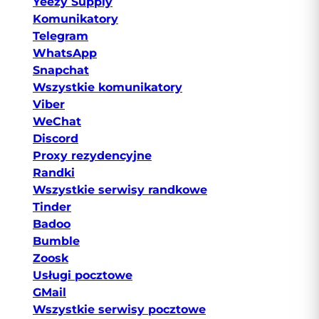
Yeezy Supply
Komunikatory
Telegram
WhatsApp
Snapchat
Wszystkie komunikatory
Viber
WeChat
Discord
Proxy rezydencyjne
Randki
Wszystkie serwisy randkowe
Tinder
Badoo
Bumble
Zoosk
Usługi pocztowe
GMail
Wszystkie serwisy pocztowe