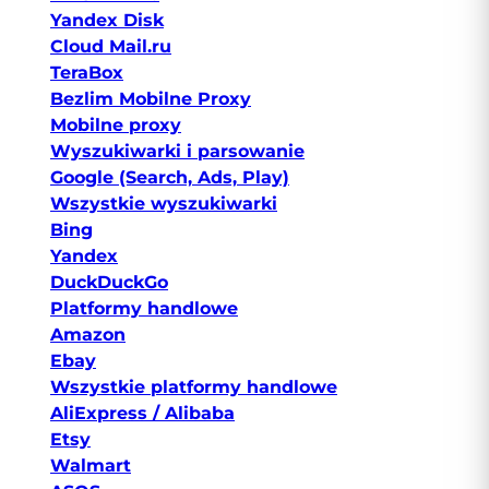
Yandex Disk
Cloud Mail.ru
TeraBox
Bezlim Mobilne Proxy
Mobilne proxy
Wyszukiwarki i parsowanie
Google (Search, Ads, Play)
Wszystkie wyszukiwarki
Bing
Yandex
DuckDuckGo
Platformy handlowe
Amazon
Ebay
Wszystkie platformy handlowe
AliExpress / Alibaba
Etsy
Walmart