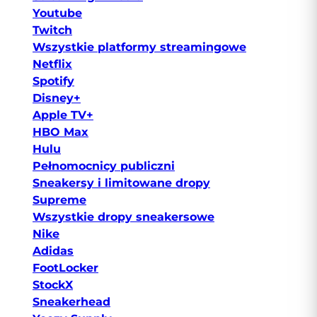
Youtube
Twitch
Wszystkie platformy streamingowe
Netflix
Spotify
Disney+
Apple TV+
HBO Max
Hulu
Pełnomocnicy publiczni
Sneakersy i limitowane dropy
Supreme
Wszystkie dropy sneakersowe
Nike
Adidas
FootLocker
StockX
Sneakerhead