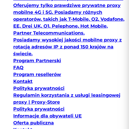
Oferujemy tylko prawdziwe prywatne proxy
mobilne 4G i 5G. Posiadamy różnych
operatorów, takich jak T-Mobile, O2, Vodafone,
EE, Drei UK, O1, Pelephone, Hot Mobile,
Partner Telecommunications.
Posiadamy wysokiej jakości mobilne proxy z
rotacją adresów IP z ponad 150 krajów na
świecie.
Program Partnerski
FAQ
Program resellerów
Kontakt
Polityka prywatności
Regulamin korzystania z usługi leasingowej
proxy | Proxy-Store
Polityka prywatności
Informacje dla obywateli UE
Oferta publiczna