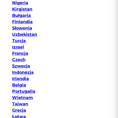
Nigeria
Kirgistan
Bułgaria
Finlandia
Słowenia
Uzbekistan
Turcja
Izrael
Francja
Czech
Szwecja
Indonezja
Irlandia
Belgia
Portugalia
Wietnam
Tajwan
Grecja
Łotwa