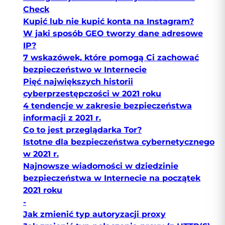
Check
Kupić lub nie kupić konta na Instagram?
W jaki sposób GEO tworzy dane adresowe
IP?
7 wskazówek, które pomogą Ci zachować
bezpieczeństwo w Internecie
Pięć największych historii
cyberprzestępczości w 2021 roku
4 tendencje w zakresie bezpieczeństwa
informacji z 2021 r.
Co to jest przeglądarka Tor?
Istotne dla bezpieczeństwa cybernetycznego
w 2021 r.
Najnowsze wiadomości w dziedzinie
bezpieczeństwa w Internecie na początek
2021 roku
-
Jak zmienić typ autoryzacji proxy