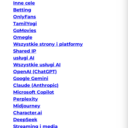
Inne cele
Betting
OnlyFans
TamilYogi
GoMovies
Omegle
Wszystkie strony i platformy
Shared IP
usługi AI
Wszystkie usługi AI
OpenAI (ChatGPT)
Google Gemini
Claude (Anthropic)
Microsoft Copilot
Perplexity
Midjourney
Character.ai
DeepSeek
Streaming i media