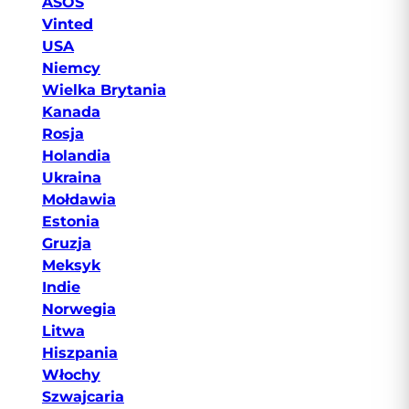
ASOS
Vinted
USA
Niemcy
Wielka Brytania
Kanada
Rosja
Holandia
Ukraina
Mołdawia
Estonia
Gruzja
Meksyk
Indie
Norwegia
Litwa
Hiszpania
Włochy
Szwajcaria