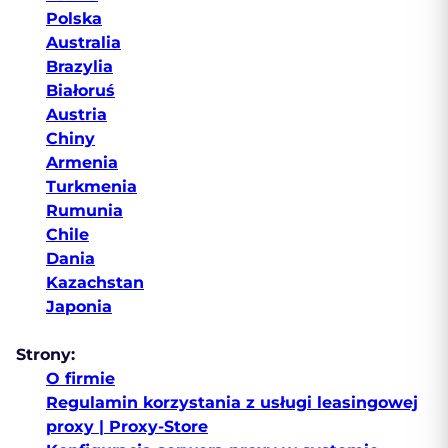
Polska
Australia
Brazylia
Białoruś
Austria
Chiny
Armenia
Turkmenia
Rumunia
Chile
Dania
Kazachstan
Japonia
Strony:
O firmie
Regulamin korzystania z usługi leasingowej
proxy | Proxy-Store