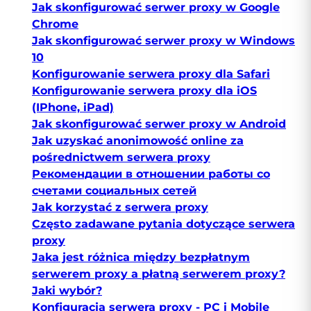
Jak skonfigurować serwer proxy w Google
Chrome
Jak skonfigurować serwer proxy w Windows
10
Konfigurowanie serwera proxy dla Safari
Konfigurowanie serwera proxy dla iOS
(IPhone, iPad)
Jak skonfigurować serwer proxy w Android
Jak uzyskać anonimowość online za
pośrednictwem serwera proxy
Рекомендации в отношении работы со
счетами социальных сетей
Jak korzystać z serwera proxy
Często zadawane pytania dotyczące serwera
proxy
Jaka jest różnica między bezpłatnym
serwerem proxy a płatną serwerem proxy?
Jaki wybór?
Konfiguracja serwera proxy - PC i Mobile