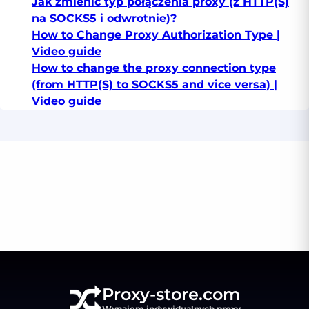
Jak zmienić typ połączenia proxy (z HTTP(S)
na SOCKS5 i odwrotnie)?
How to Change Proxy Authorization Type |
Video guide
How to change the proxy connection type
(from HTTP(S) to SOCKS5 and vice versa) |
Video guide
Proxy-store.com
Wynajem indywidualnych proxy