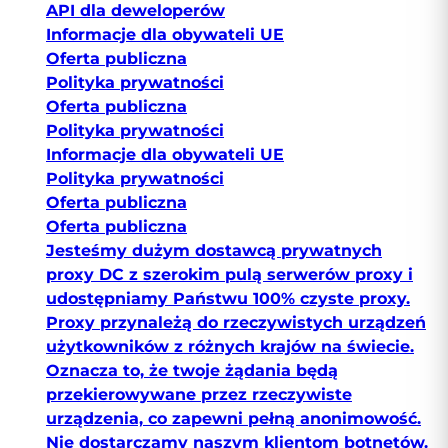
API dla deweloperów
Informacje dla obywateli UE
Oferta publiczna
Polityka prywatności
Oferta publiczna
Polityka prywatności
Informacje dla obywateli UE
Polityka prywatności
Oferta publiczna
Oferta publiczna
Jesteśmy dużym dostawcą prywatnych
proxy DC z szerokim pulą serwerów proxy i
udostępniamy Państwu 100% czyste proxy.
Proxy przynależą do rzeczywistych urządzeń
użytkowników z różnych krajów na świecie.
Oznacza to, że twoje żądania będą
przekierowywane przez rzeczywiste
urządzenia, co zapewni pełną anonimowość.
Nie dostarczamy naszym klientom botnetów.