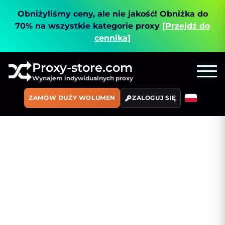
Obniżyliśmy ceny, ale nie jakość!
Obniżka do
70% na wszystkie kategorie proxy
[Przejdź do
cennika]
Proxy-store.com
Wynajem indywidualnych proxy
ZAMÓW DUŻY WOLUMEN
ZALOGUJ SIĘ
Strona główna
Mapa witryny internetowej