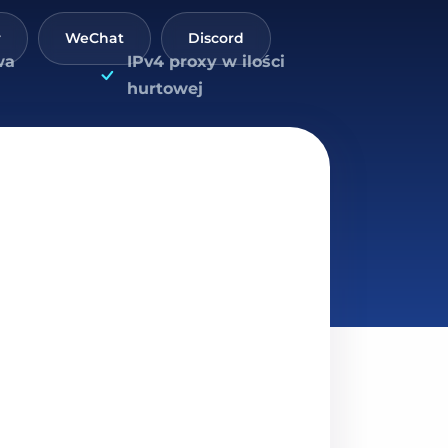
r
WeChat
Discord
wa
IPv4 proxy w ilości
hurtowej