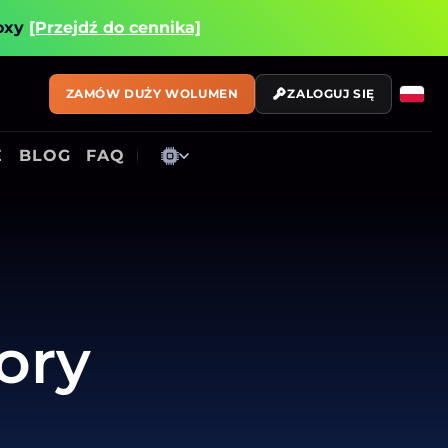
roxy
[Przejdź do cennika]
ZAMÓW DUŻY WOLUMEN
ZALOGUJ SIĘ
E
BLOG
FAQ
ory