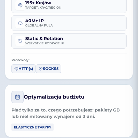
195+ Krajów
TARGET: KRAJ/REGION
40M+ IP
GLOBALNA PULA
Static & Rotation
WSZYSTKIE RODZAJE IP
Protokoły:
HTTP(s)
SOCKS5
Optymalizacja budżetu
Płać tylko za to, czego potrzebujesz:
pakiety GB
lub
nielimitowany wynajem
od 3 dni.
ELASTYCZNE TARYFY