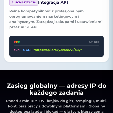
Integracja API
AUTOMATYZACJA
Pełna kompatybilność z profesjonalnym
oprogramowaniem marketingowym i
analitycznym. Zarządzaj zakupami i ustawieniami
przez REST API.
API GET
curl
-X GET
"https://api.proxy.store/v1/buy"
Zasięg globalny — adresy IP do
każdego zadania
Ponad 3 mln IP z 195+ krajów
do gier, scrapingu, multi-
kont, oraz pracy z dowolnymi platformami. Globalny
dostęp bez lagów i blokad — dla tych, którzy cenią