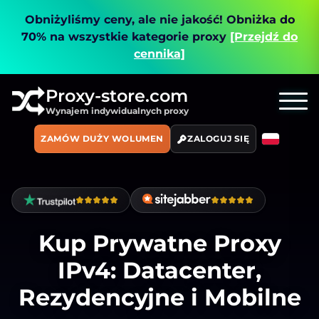
Obniżyliśmy ceny, ale nie jakość!
Obniżka do
70% na wszystkie kategorie proxy
[Przejdź do
cennika]
Proxy-store.com
Wynajem indywidualnych proxy
ZAMÓW DUŻY WOLUMEN
ZALOGUJ SIĘ
Kup Prywatne Proxy
IPv4: Datacenter,
Rezydencyjne i Mobilne