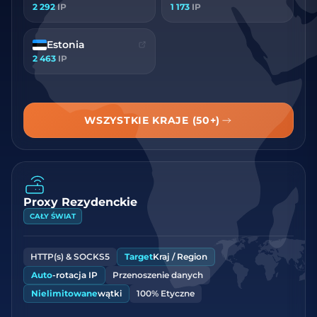
2 292
IP
1 173
IP
Estonia
2 463
IP
WSZYSTKIE KRAJE (50+)
Proxy Rezydenckie
CAŁY ŚWIAT
HTTP(s) & SOCKS5
Target
Kraj / Region
Auto
-rotacja IP
Przenoszenie danych
Nielimitowane
wątki
100% Etyczne