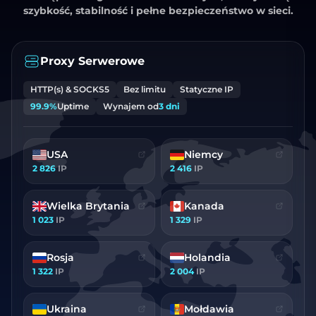
szybkość, stabilność i pełne bezpieczeństwo w sieci.
Proxy Serwerowe
HTTP(s) & SOCKS5
Bez limitu
Statyczne IP
99.9%
Uptime
Wynajem od
3 dni
USA
Niemcy
2 826
IP
2 416
IP
Wielka Brytania
Kanada
1 023
IP
1 329
IP
Rosja
Holandia
1 322
IP
2 004
IP
Ukraina
Mołdawia