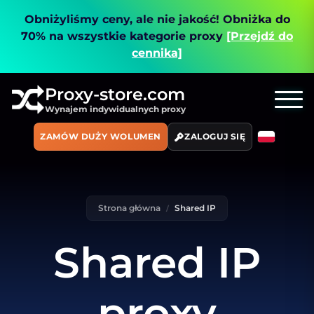
Obniżyliśmy ceny, ale nie jakość!
Obniżka do
70% na wszystkie kategorie proxy
[Przejdź do
cennika]
Proxy-store.com
Wynajem indywidualnych proxy
ZAMÓW DUŻY WOLUMEN
ZALOGUJ SIĘ
Strona główna
Shared IP
Shared IP
proxy