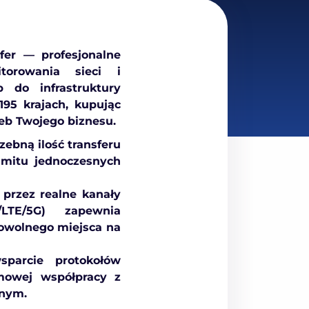
fer
— profesjonalne
torowania sieci i
p do infrastruktury
195 krajach
, kupując
eb Twojego biznesu.
ebną ilość transferu
limitu jednoczesnych
przez realne kanały
LTE/5G) zapewnia
owolnego miejsca na
parcie protokołów
mowej współpracy z
nym.