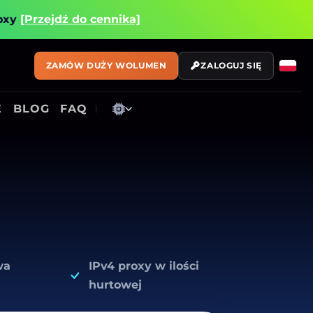
roxy
[Przejdź do cennika]
ZAMÓW DUŻY WOLUMEN
ZALOGUJ SIĘ
E
BLOG
FAQ
wa
IPv4 proxy w ilości
hurtowej