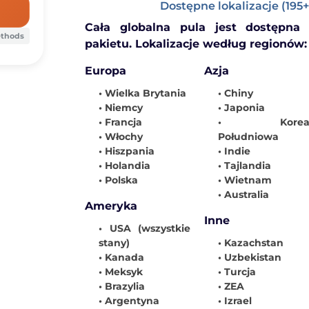
Dostępne lokalizacje (195+
Cała globalna pula jest dostępn
ethods
pakietu. Lokalizacje według regionów:
Europa
Azja
• Wielka Brytania
• Chiny
• Niemcy
• Japonia
• Francja
• Kore
• Włochy
Południowa
• Hiszpania
• Indie
• Holandia
• Tajlandia
• Polska
• Wietnam
• Australia
Ameryka
Inne
• USA (wszystkie
stany)
• Kazachstan
• Kanada
• Uzbekistan
• Meksyk
• Turcja
• Brazylia
• ZEA
• Argentyna
• Izrael