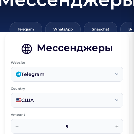
Telegram
WhatsApp
Snapchat
Вс
Мессенджеры
Website
Telegram
Country
США
Amount
−
+