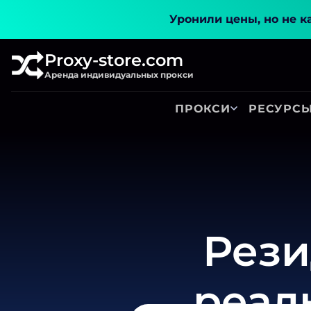
Уронили цены, но не к
Proxy-store.com
Аренда индивидуальных прокси
ПРОКСИ
РЕСУРС
Рези
реал