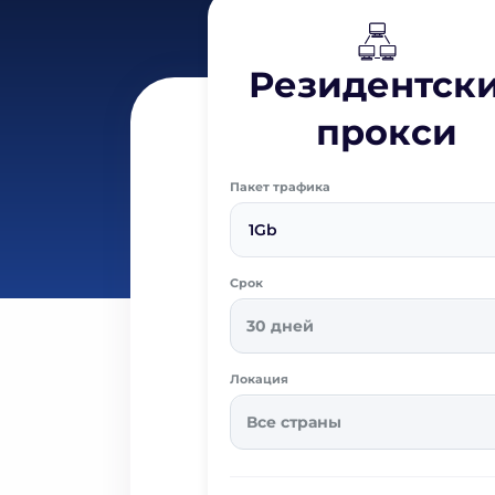
Резидентск
прокси
Пакет трафика
1Gb
Срок
30 дней
Локация
Все страны