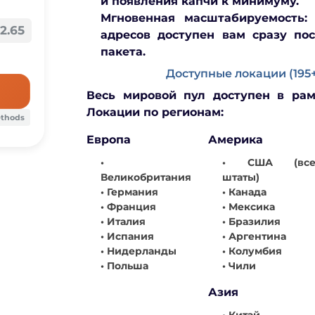
и появления капчи к минимуму.
Мгновенная масштабируемость:
2.65
адресов доступен вам сразу по
пакета.
Доступные локации (195+
Весь мировой пул доступен в рам
Локации по регионам:
ethods
Европа
Америка
•
• США (вс
Великобритания
штаты)
• Германия
• Канада
• Франция
• Мексика
• Италия
• Бразилия
• Испания
• Аргентина
• Нидерланды
• Колумбия
• Польша
• Чили
Азия