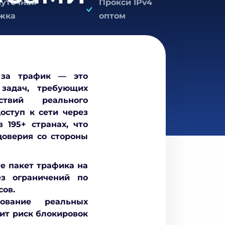
суточная
Прокси IPv4
жка
оптом
 за трафик
— это
задач, требующих
твий реального
оступ к сети через
 в
195+ странах
, что
доверия со стороны
е пакет трафика на
ез ограничений по
сов.
ование реальных
дит риск блокировок