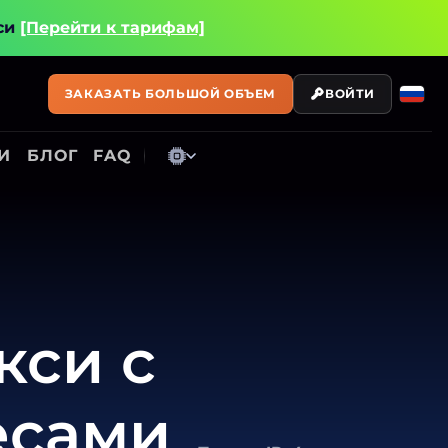
си
[Перейти к тарифам]
ЗАКАЗАТЬ БОЛЬШОЙ ОБЪЕМ
ВОЙТИ
И
БЛОГ
FAQ
кси с
есами