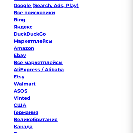
Google (Search, Ads, Play)
Все поисковики
Bing
Яндекс
DuckDuckGo
Маркетплейсы
Amazon
Ebay
Все маркетплейсы
AliExpress / Alibaba
Etsy
Walmart
ASOS
Vinted
США
Германия
Великобритания
Канада