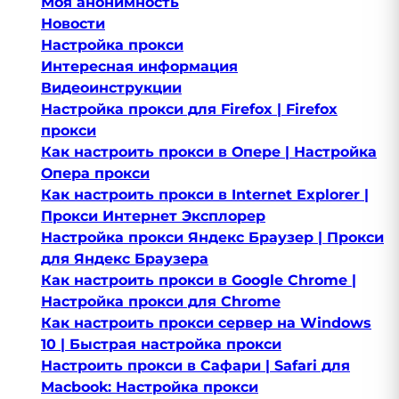
Моя анонимность
Новости
Настройка прокси
Интересная информация
Видеоинструкции
Настройка прокси для Firefox | Firefox
прокси
Как настроить прокси в Опере | Настройка
Опера прокси
Как настроить прокси в Internet Explorer |
Прокси Интернет Эксплорер
Настройка прокси Яндекс Браузер | Прокси
для Яндекс Браузера
Как настроить прокси в Google Chrome |
Настройка прокси для Сhrome
Как настроить прокси сервер на Windows
10 | Быстрая настройка прокси
Настроить прокси в Сафари | Safari для
Macbook: Настройка прокси