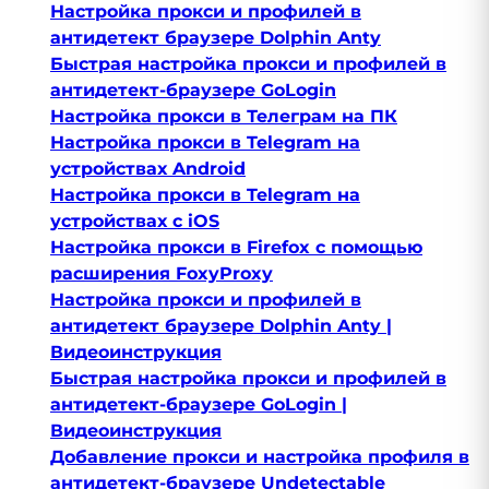
​Настройка прокси и профилей в
антидетект браузере Dolphin Anty
Быстрая настройка прокси и профилей в
антидетект-браузере GoLogin
Настройка прокси в Телеграм на ПК
Настройка прокси в Telegram на
устройствах Android
Настройка прокси в Telegram на
устройствах с iOS
Настройка прокси в Firefox с помощью
расширения FoxyProxy
​Настройка прокси и профилей в
антидетект браузере Dolphin Anty |
Видеоинструкция
Быстрая настройка прокси и профилей в
антидетект-браузере GoLogin |
Видеоинструкция
Добавление прокси и настройка профиля в
антидетект-браузере Undetectable