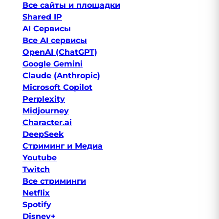
Все сайты и площадки
Shared IP
AI Сервисы
Все AI сервисы
OpenAI (ChatGPT)
Google Gemini
Claude (Anthropic)
Microsoft Copilot
Perplexity
Midjourney
Character.ai
DeepSeek
Стриминг и Медиа
Youtube
Twitch
Все стриминги
Netflix
Spotify
Disney+