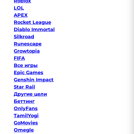
Roblox
LOL
APEX
Rocket League
Diablo Immortal
Silkroad
Runescape
Growtopia
FIFA
Все игры
Epic Games
Genshin Impact
Star Rail
Другие цели
Беттинг
OnlyFans
TamilYogi
GoMovies
Omegle