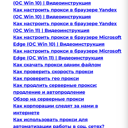
(OC Win 10) | Видеоинструкция
Как настроить прокси в браузере Yandex
(OC Win 10) | Видеоинструкция
Как настроить прокси в браузере Yandex
(OC Win 11) | Видеоинструкция
Как настроить прокси в браузере Microsoft
Edge (OC Win 10) | Видеоинструкция
Как настроить прокси в браузере Microsoft
Edge (OC Win 11) | Видеоинструкция
Как скачать прокси одним файлом
Как проверить скорость прокси
Как проверить гео прокси
Как продлить серверные прокси:
продление и автопродление
Обзор на серверные прокси
Как корпорации следят за нами в
интернете
Как использовать прокси для
автоматизации работы в соц. сетях?