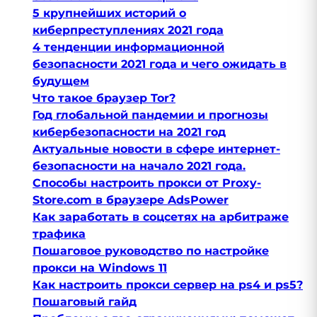
5 крупнейших историй о
киберпреступлениях 2021 года
4 тенденции информационной
безопасности 2021 года и чего ожидать в
будущем
Что такое браузер Tor?
Год глобальной пандемии и прогнозы
кибербезопасности на 2021 год
Актуальные новости в сфере интернет-
безопасности на начало 2021 года.
Способы настроить прокси от Proxy-
Store.com в браузере AdsPower
Как заработать в соцсетях на арбитраже
трафика
Пошаговое руководство по настройке
прокси на Windows 11
Как настроить прокси сервер на ps4 и ps5?
Пошаговый гайд