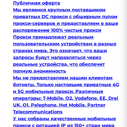
Публичная оферта
Мы являемся крупным поставщиком
приватных DC прокси с обширным пулом
прокси-серверов и предоставляем в ваше
распоряжение 100% чистые прокси
Прокси принадлежат реальным
пользовательским устройствам в разных
странах мира. Это означает, что ваши
запросы будут направляться через
реальные устройства, что обеспечит
полную анонимность
Мы не предоставляем нашим клиентам
ботнеты. Только настоящие приватные 4G
и 5G мобильные прокси. Различные
операторы: T-Mobile, O2, Vodafone, EE, Drei
UK, O1, Pelephone, Hot Mobile, Partner
Telecommunications
У нас собраны качественные мобильные
прокси с ротацией IP из 150+ стран мира