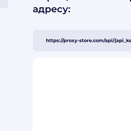
адресу:
https://proxy-store.com/api/
{api_k
С
е
к
р
е
т