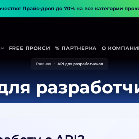
ачество!
Прайс-дроп до 70% на все категории прок
FREE ПРОКСИ
% ПАРТНЕРКА
О КОМПАНИ
Ы
Главная
API для разработчиков
 для разработч