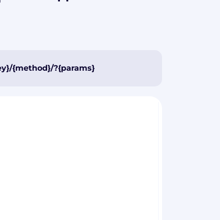
ey}/{method}/?{params}