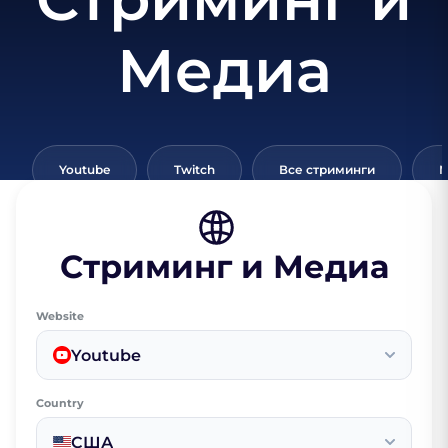
Медиа
Youtube
Twitch
Все стриминги
N
Стриминг и Медиа
Website
Youtube
Country
США