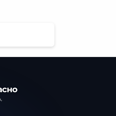
 сеанса.
асно
,