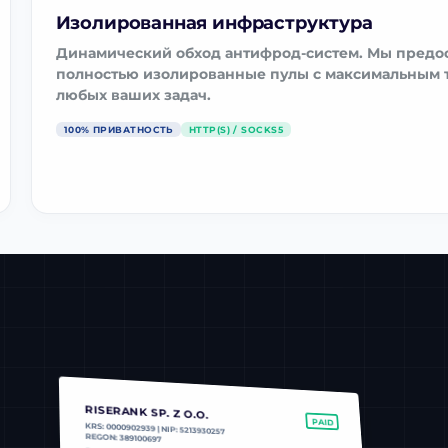
Изолированная инфраструктура
Динамический обход антифрод-систем. Мы предо
полностью изолированные пулы с максимальным 
любых ваших задач.
100% ПРИВАТНОСТЬ
HTTP(S) / SOCKS5
RISERANK SP. Z O.O.
PAID
KRS: 0000902939 | NIP: 5213930257
REGON: 389100697