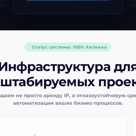
Статус системы: 100% Активна
Инфраструктура дл
штабируемых прое
даем не просто аренду IP, а отказоустойчивую ср
автоматизации ваших бизнес-процессов.