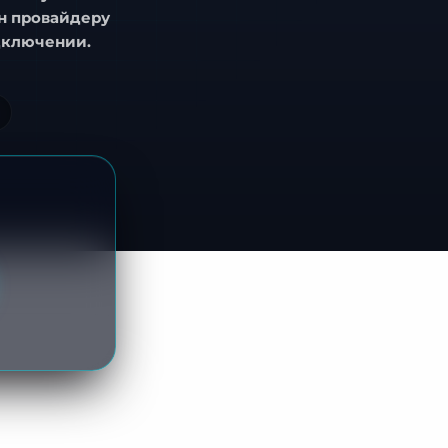
ен провайдеру
дключении.