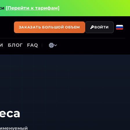
си
[Перейти к тарифам]
ЗАКАЗАТЬ БОЛЬШОЙ ОБЪЕМ
ВОЙТИ
И
БЛОГ
FAQ
еса
, именуемый