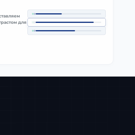
ставляем
трастом для