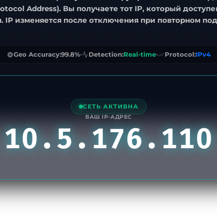
rotocol Address)
. Вы получаете тот IP, который доступ
н.
IP изменяется после отключения
при повторном по
Geo Accuracy:
99.8%
Detection:
Real-time
Protocol:
IPv4
СЕТЬ АКТИВНА
ВАШ IP-АДРЕС
10.5.176.110