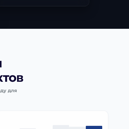
я
ктов
еду для