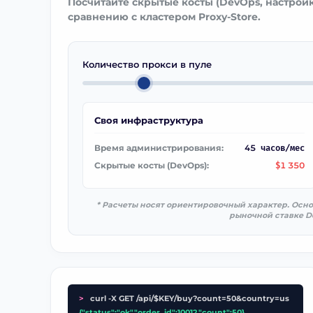
Посчитайте скрытые косты (DevOps, настрой
сравнению с кластером Proxy-Store.
Количество прокси в пуле
Своя инфраструктура
Время администрирования:
45
часов/мес
Скрытые косты (DevOps):
1 350
$
* Расчеты носят ориентировочный характер. Осн
рыночной ставке D
>
curl -X GET /api/$KEY/buy?count=50&country=us
{"status":"ok","order_id":10012,"count":50}